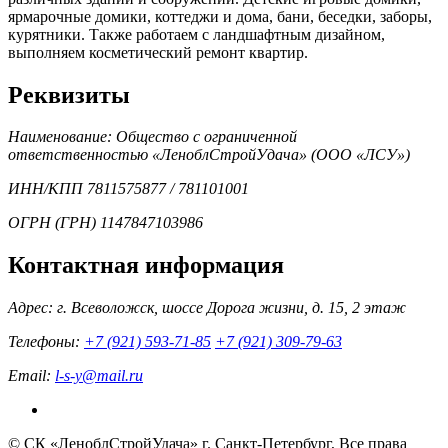
ярмарочные домики, коттеджи и дома, бани, беседки, заборы,
курятники. Также работаем с ландшафтным дизайном,
выполняем косметический ремонт квартир.
Реквизиты
Наименование: Общество с ограниченной
ответственностью «ЛеноблСтройУдача» (ООО «ЛСУ»)
ИНН/КПП 7811575877 / 781101001
ОГРН (ГРН) 1147847103986
Контактная информация
Адрес: г. Всеволожск, шоссе Дорога жизни, д. 15, 2 этаж
Телефоны:
+7 (921) 593-71-85
+7 (921) 309-79-63
Email:
l-s-y@mail.ru
© СК «ЛеноблСтройУдача» г. Санкт-Петербург, Все права