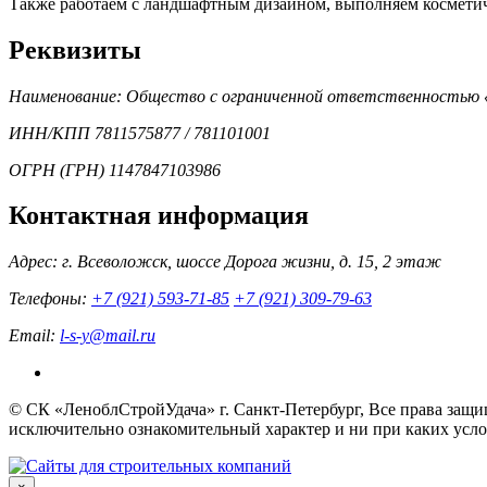
Также работаем с ландшафтным дизайном, выполняем косметич
Реквизиты
Наименование: Общество с ограниченной ответственность
ИНН/КПП 7811575877 / 781101001
ОГРН (ГРН) 1147847103986
Контактная информация
Адрес: г. Всеволожск, шоссе Дорога жизни, д. 15, 2 этаж
Телефоны:
+7 (921) 593-71-85
+7 (921) 309-79-63
Email:
l-s-y@mail.ru
© СК «ЛеноблСтройУдача» г. Санкт-Петербург, Все права защи
исключительно ознакомительный характер и ни при каких усло