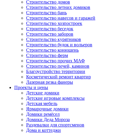
Строительство домов
Строительство летних домиков
Строительство бань
Строительство навесов и гаражей
Строительство хозпостроек
Строительство беседок
Строительство заборов
Строительство курятников
Строительство будок и вольеров
Строительство конюшень
Строительство ферм
Строительство прочих МАФ
Строительство печей, каминов
Благоустройство территории
Косметический ремонт квартир
Лазерная резка фанеры
Проекты и цены
Детские домики
Детские игровые комплексы
Детская мебель
Ярмарочные домики
Домики ремёсел
Домики Деда Мороза
Раздевалки для спортсменов
Дома и коттеджи